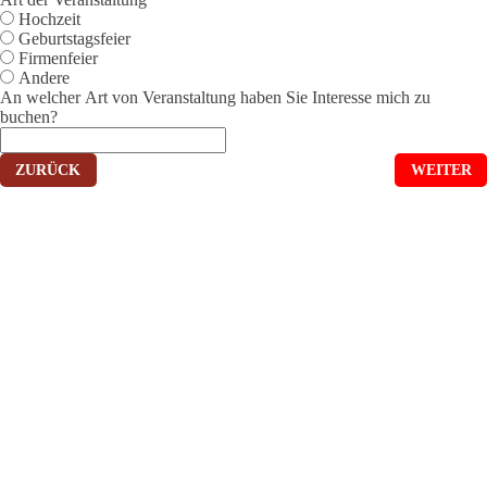
Hochzeit
Geburtstagsfeier
Firmenfeier
Andere
An welcher Art von Veranstaltung haben Sie Interesse mich zu
buchen?
ZURÜCK
WEITER
Karikaturist &
Livezeichner
Impressum
|
Datenschutz
Webdesign
©
2026
Pulza
| Web
Alle
Raimund Pulz alias
Bastler
Rech
Ray van Stift
vorbe
Einzugsgebiete
Wien,
Graz
,
Burgenland,
Niederösterreich, ...
Live Karikaturen
Karikatur zur
Hochzeit
Karikatur
zum
Geburtstag
Karikatur
für Firmenfeier