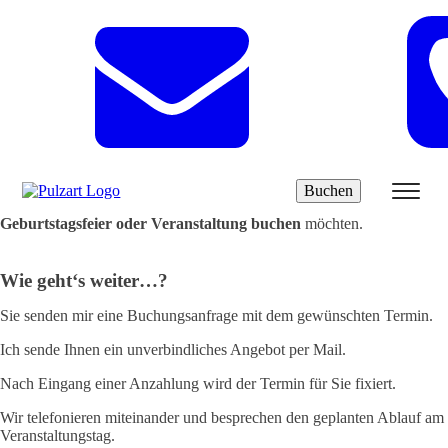
Karikaturist Buchen
wollen sie einen Karikaturisten für Ihre
Hochzeit, Geburtstagsfeier oder
Veranstaltung buchen?
Buchen
Es freut mich sehr, dass Sie mich als
Karikaturist für Ihre Hochzeit,
Geburtstagsfeier oder Veranstaltung buchen
möchten.
Wie geht‘s weiter…?
Sie senden mir eine Buchungsanfrage mit dem gewünschten Termin.
Ich sende Ihnen ein unverbindliches Angebot per Mail.
Nach Eingang einer Anzahlung wird der Termin für Sie fixiert.
Wir telefonieren miteinander und besprechen den geplanten Ablauf am
Veranstaltungstag.